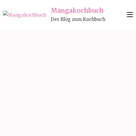
Skip
Mangakochbuch
to
Der Blog zum Kochbuch
content
(Press
Enter)