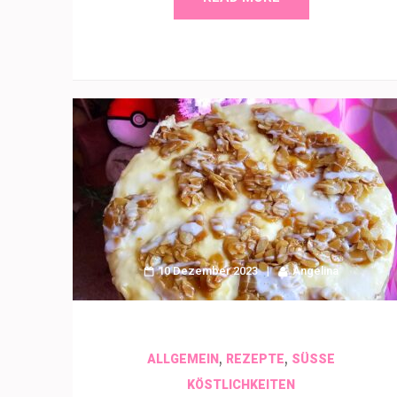
10 Dezember 2023
Angelina
,
,
ALLGEMEIN
REZEPTE
SÜSSE K
ÖSTLICHKEITEN