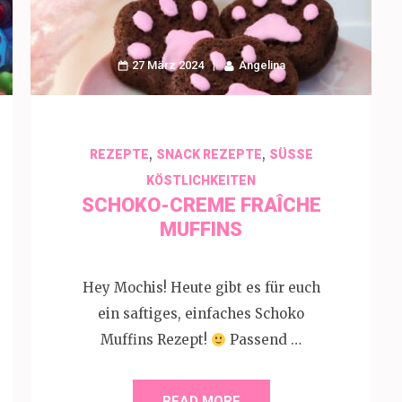
27 März 2024
Angelina
,
,
REZEPTE
SNACK REZEPTE
SÜSSE K
ÖSTLICHKEITEN
SCHOKO-CREME FRAÎCHE
MUFFINS
Hey Mochis! Heute gibt es für euch
ein saftiges, einfaches Schoko
Muffins Rezept!
Passend …
READ MORE