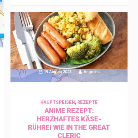
19 August 2023
Angelina
,
HAUPTSPEISEN
REZEPTE
ANIME REZEPT:
HERZHAFTES KÄSE-
RÜHREI WIE IN THE GREAT
CLERIC