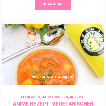
READ MORE
10 Juni 2023
Angelina
,
,
ALLGEMEIN
HAUPTSPEISEN
REZEPTE
ANIME REZEPT: VEGETARISCHER