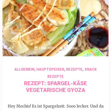
7 Mai 2023
Angelina
,
,
,
ALLGEMEIN
HAUPTSPEISEN
REZEPTE
SNACK
REZEPTE
REZEPT: SPARGEL-KÄSE
VEGETARISCHE GYOZA
Hey Mochis! Es ist Spargelzeit. Sooo lecker. Und da