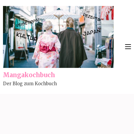
Skip
to
content
(Press
Enter)
Mangakochbuch
Der Blog zum Kochbuch