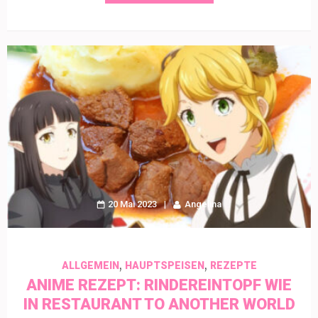
20 Mai 2023
Angelina
,
,
ALLGEMEIN
HAUPTSPEISEN
REZEPTE
ANIME REZEPT: RINDEREINTOPF WIE
IN RESTAURANT TO ANOTHER WORLD