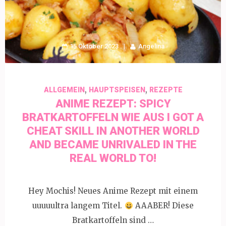
15 Oktober 2023
Angelina
,
,
ALLGEMEIN
HAUPTSPEISEN
REZEPTE
ANIME REZEPT: SPICY
BRATKARTOFFELN WIE AUS I GOT A
CHEAT SKILL IN ANOTHER WORLD
AND BECAME UNRIVALED IN THE
REAL WORLD TO!
Hey Mochis! Neues Anime Rezept mit einem
uuuuultra langem Titel.
AAABER! Diese
Bratkartoffeln sind …