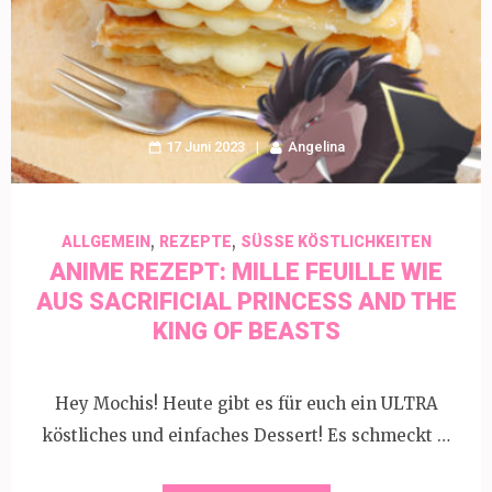
17 Juni 2023
Angelina
,
,
ALLGEMEIN
REZEPTE
SÜSSE KÖSTLICHKEITEN
ANIME REZEPT: MILLE FEUILLE WIE
AUS SACRIFICIAL PRINCESS AND THE
KING OF BEASTS
Hey Mochis! Heute gibt es für euch ein ULTRA
köstliches und einfaches Dessert! Es schmeckt …