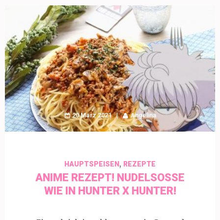
20 März 2021
Angelina
,
HAUPTSPEISEN
REZEPTE
ANIME REZEPT! NUDELSOSSE W
IE IN HUNTER X HUNTER!