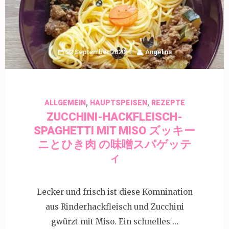
22 September 2020
Angelina
,
,
ALLGEMEIN
HAUPTSPEISEN
REZEPTE
ZUCCHINI-HACKFLEISCH-
SPAGHETTI MIT MISO ズッキー
ニとひき肉 の味噌スパゲッテ
ィ
Lecker und frisch ist diese Komnination
aus Rinderhackfleisch und Zucchini
gwürzt mit Miso. Ein schnelles …