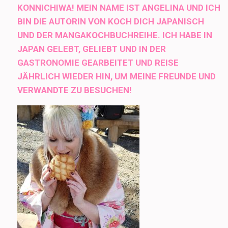
KONNICHIWA! MEIN NAME IST ANGELINA UND ICH
BIN DIE AUTORIN VON KOCH DICH JAPANISCH
UND DER MANGAKOCHBUCHREIHE. ICH HABE IN
JAPAN GELEBT, GELIEBT UND IN DER
GASTRONOMIE GEARBEITET UND REISE
JÄHRLICH WIEDER HIN, UM MEINE FREUNDE UND
VERWANDTE ZU BESUCHEN!