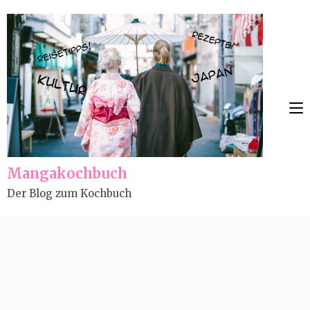
Skip
to
content
(Press
Enter)
Mangakochbuch
Der Blog zum Kochbuch