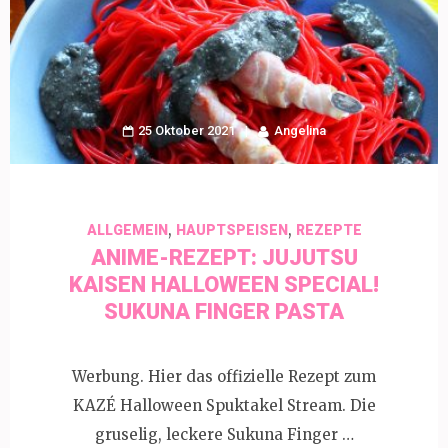
25 Oktober 2021
Angelina
,
,
ALLGEMEIN
HAUPTSPEISEN
REZEPTE
ANIME-REZEPT: JUJUTSU
KAISEN HALLOWEEN SPECIAL!
SUKUNA FINGER PASTA
Werbung. Hier das offizielle Rezept zum
KAZÉ Halloween Spuktakel Stream. Die
gruselig, leckere Sukuna Finger …