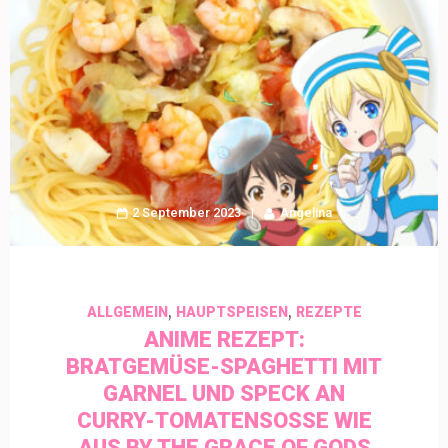
2 September 2023
Angelina
,
,
ALLGEMEIN
HAUPTSPEISEN
REZEPTE
ANIME REZEPT:
BRATGEMÜSE-SPAGHETTI MIT
GARNEL UND SPECK AN
CURRY-TOMATENSOSSE WIE A
US BY THE GRACE OF GODS