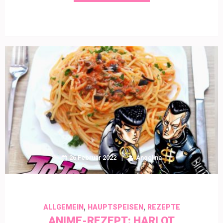
26 Februar 2022
Angelina
,
,
ALLGEMEIN
HAUPTSPEISEN
REZEPTE
ANIME-REZEPT: HARLOT