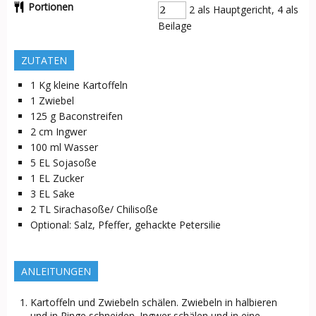
Portionen
2 als Hauptgericht, 4 als
Beilage
ZUTATEN
1
Kg
kleine Kartoffeln
1
Zwiebel
125
g
Baconstreifen
2
cm
Ingwer
100
ml
Wasser
5
EL
Sojasoße
1
EL
Zucker
3
EL
Sake
2
TL
Sirachasoße/ Chilisoße
Optional:
Salz, Pfeffer, gehackte Petersilie
ANLEITUNGEN
Kartoffeln und Zwiebeln schälen. Zwiebeln in halbieren
und in Ringe schneiden. Ingwer schälen und in eine