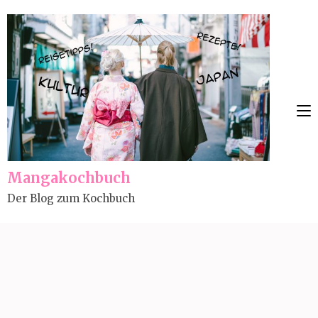
Skip
to
content
(Press
Enter)
Mangakochbuch
Der Blog zum Kochbuch