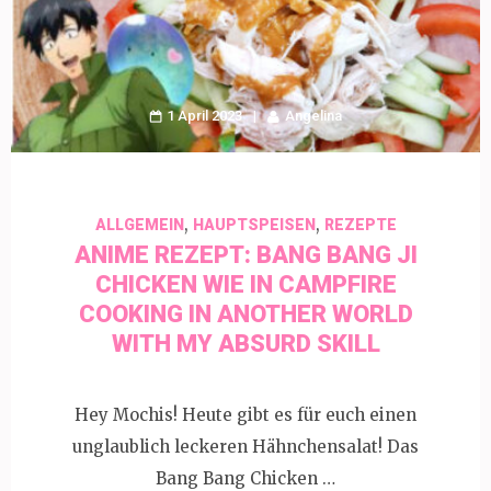
1 April 2023
Angelina
,
,
ALLGEMEIN
HAUPTSPEISEN
REZEPTE
ANIME REZEPT: BANG BANG JI
CHICKEN WIE IN CAMPFIRE
COOKING IN ANOTHER WORLD
WITH MY ABSURD SKILL
Hey Mochis! Heute gibt es für euch einen
unglaublich leckeren Hähnchensalat! Das
Bang Bang Chicken …