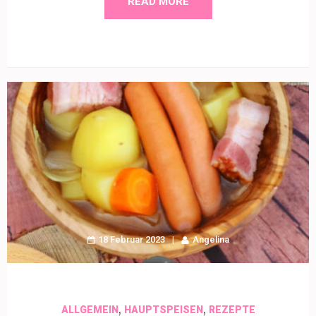
READ MORE
18 Februar 2023
Angelina
,
,
ALLGEMEIN
HAUPTSPEISEN
REZEPTE