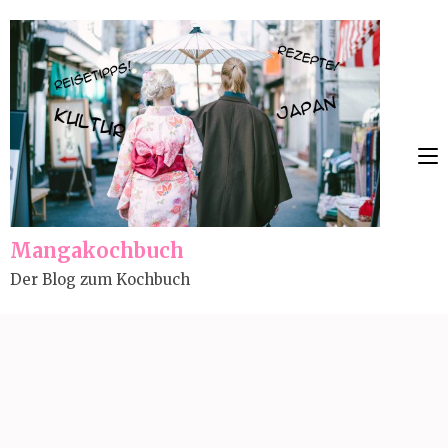
Skip
to
content
(Press
Enter)
Mangakochbuch
Der Blog zum Kochbuch