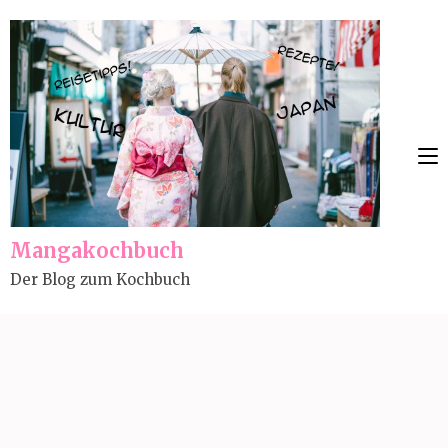
Skip
to
content
(Press
Enter)
Mangakochbuch
Der Blog zum Kochbuch