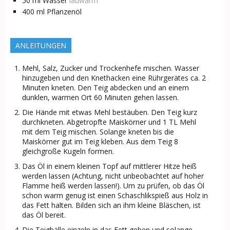
50
ml
Wasser
lauwarm
400
ml
Pflanzenöl
ANLEITUNGEN
Mehl, Salz, Zucker und Trockenhefe mischen. Wasser
hinzugeben und den Knethacken eine Rührgerätes ca. 2
Minuten kneten. Den Teig abdecken und an einem
dunklen, warmen Ort 60 Minuten gehen lassen.
Die Hände mit etwas Mehl bestäuben. Den Teig kurz
durchkneten. Abgetropfte Maiskörner und 1 TL Mehl
mit dem Teig mischen. Solange kneten bis die
Maiskörner gut im Teig kleben. Aus dem Teig 8
gleichgroße Kugeln formen.
Das Öl in einem kleinen Topf auf mittlerer Hitze heiß
werden lassen (Achtung, nicht unbeobachtet auf hoher
Flamme heiß werden lassen!). Um zu prüfen, ob das Öl
schon warm genug ist einen Schaschlikspieß aus Holz in
das Fett halten. Bilden sich an ihm kleine Bläschen, ist
das Öl bereit.
Die Teigbälle einzeln in das Fett geben und solange