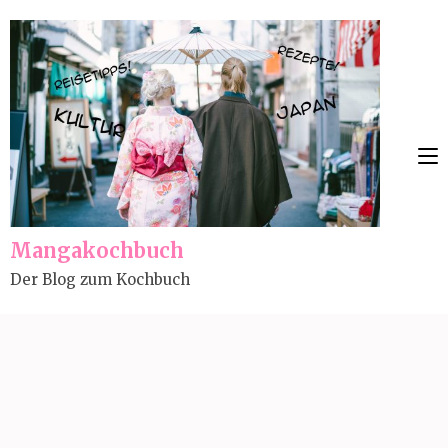
Skip
to
content
(Press
Enter)
Mangakochbuch
Der Blog zum Kochbuch