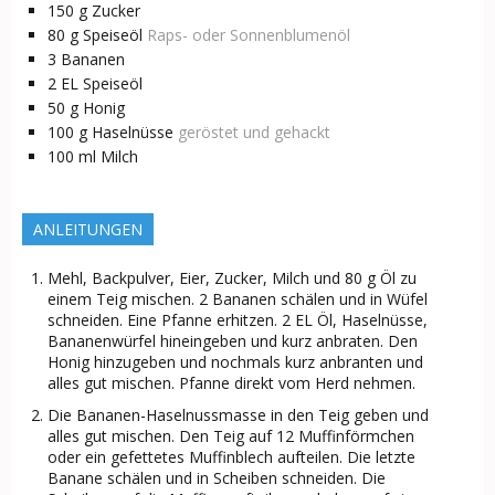
150
g
Zucker
80
g
Speiseöl
Raps- oder Sonnenblumenöl
3
Bananen
2
EL
Speiseöl
50
g
Honig
100
g
Haselnüsse
geröstet und gehackt
100
ml
Milch
ANLEITUNGEN
Mehl, Backpulver, Eier, Zucker, Milch und 80 g Öl zu
einem Teig mischen. 2 Bananen schälen und in Wüfel
schneiden. Eine Pfanne erhitzen. 2 EL Öl, Haselnüsse,
Bananenwürfel hineingeben und kurz anbraten. Den
Honig hinzugeben und nochmals kurz anbranten und
alles gut mischen. Pfanne direkt vom Herd nehmen.
Die Bananen-Haselnussmasse in den Teig geben und
alles gut mischen. Den Teig auf 12 Muffinförmchen
oder ein gefettetes Muffinblech aufteilen. Die letzte
Banane schälen und in Scheiben schneiden. Die