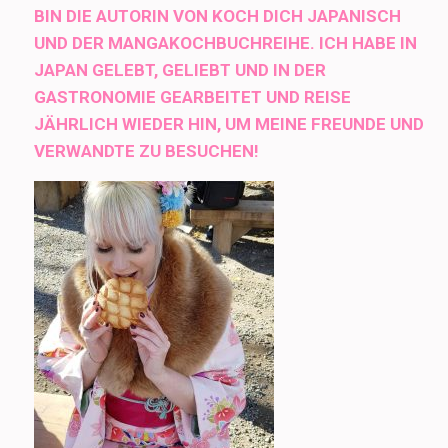
BIN DIE AUTORIN VON KOCH DICH JAPANISCH
UND DER MANGAKOCHBUCHREIHE. ICH HABE IN
JAPAN GELEBT, GELIEBT UND IN DER
GASTRONOMIE GEARBEITET UND REISE
JÄHRLICH WIEDER HIN, UM MEINE FREUNDE UND
VERWANDTE ZU BESUCHEN!