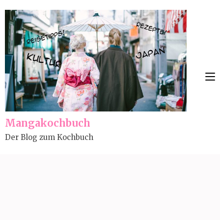
Skip
to
content
(Press
Enter)
Mangakochbuch
Der Blog zum Kochbuch