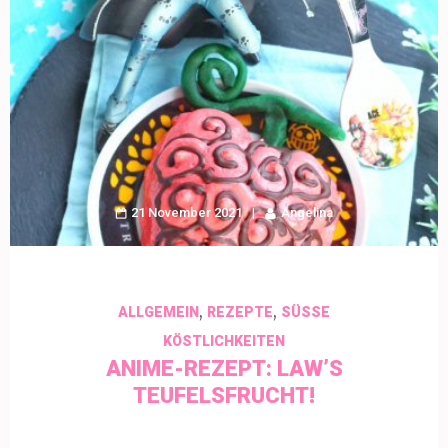
21 November 2021
Angelina
,
,
ALLGEMEIN
REZEPTE
SÜSSE K
ÖSTLICHKEITEN
ANIME-REZEPT: LAW’S
TEUFELSFRUCHT!