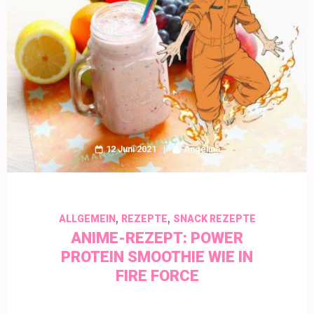
12 Juni 2021
Angelina
,
,
ALLGEMEIN
REZEPTE
SNACK REZEPTE
ANIME-REZEPT: POWER
PROTEIN SMOOTHIE WIE IN
FIRE FORCE