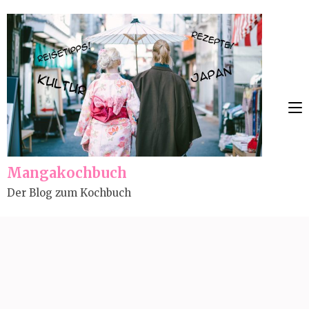
Skip
to
content
(Press
Enter)
Mangakochbuch
Der Blog zum Kochbuch