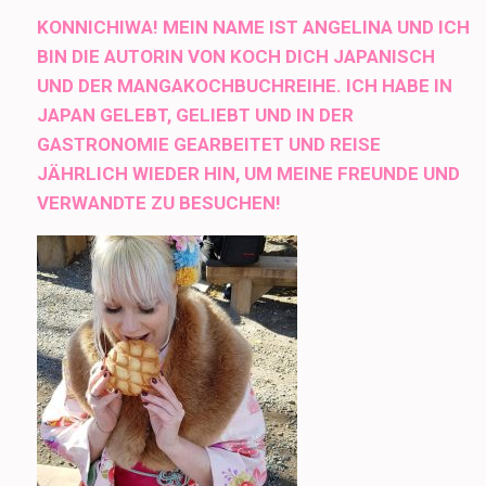
KONNICHIWA! MEIN NAME IST ANGELINA UND ICH
BIN DIE AUTORIN VON KOCH DICH JAPANISCH
UND DER MANGAKOCHBUCHREIHE. ICH HABE IN
JAPAN GELEBT, GELIEBT UND IN DER
GASTRONOMIE GEARBEITET UND REISE
JÄHRLICH WIEDER HIN, UM MEINE FREUNDE UND
VERWANDTE ZU BESUCHEN!