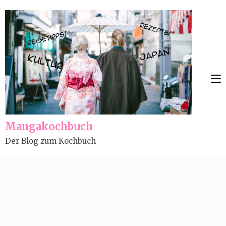
Skip
to
content
(Press
Enter)
Mangakochbuch
Der Blog zum Kochbuch