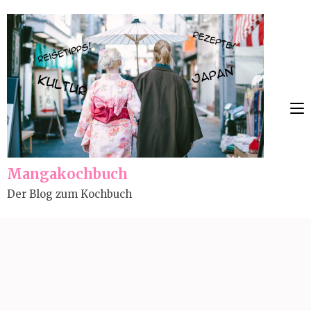
Skip
to
content
(Press
Enter)
Mangakochbuch
Der Blog zum Kochbuch