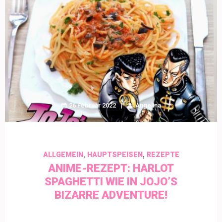
26 Februar 2022
Angelina
,
,
ALLGEMEIN
HAUPTSPEISEN
REZEPTE
ANIME-REZEPT: HARLOT
SPAGHETTI WIE IN JOJO’S
BIZARRE ADVENTURE!