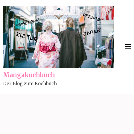
Skip
to
content
(Press
Enter)
Mangakochbuch
Der Blog zum Kochbuch