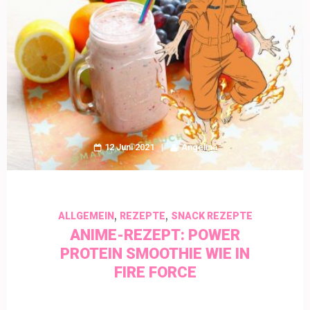
12 Juni 2021
Angelina
,
,
ALLGEMEIN
REZEPTE
SNACK REZEPTE
ANIME-REZEPT: POWER
PROTEIN SMOOTHIE WIE IN
FIRE FORCE