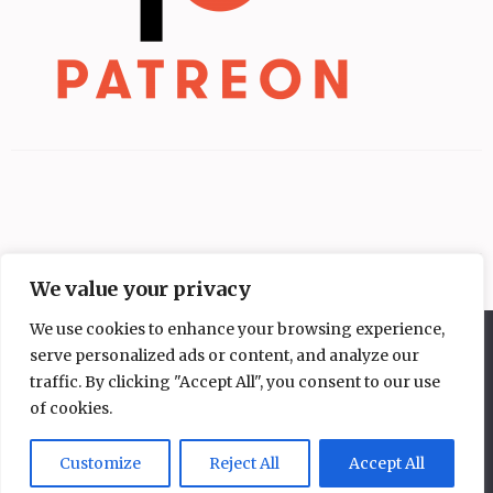
We value your privacy
We use cookies to enhance your browsing experience,
Diese Website benutzt Cookies. Wenn du die Website weiter
serve personalized ads or content, and analyze our
nutzt, gehen wir von deinem Einverständnis aus.
traffic. By clicking "Accept All", you consent to our use
OK
Nein
of cookies.
Copyright © 2026
Mangakochbuch
.
Elegant Pink
Developed By
Rara Theme
Powered by:
WordPress
Datenschutzerklärung
Customize
Reject All
Accept All