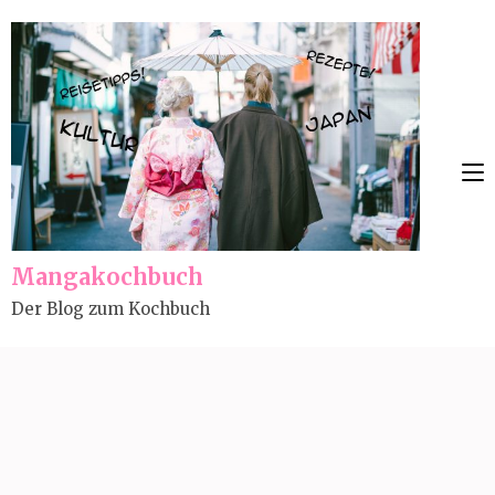
Skip
to
content
(Press
Enter)
Mangakochbuch
Der Blog zum Kochbuch