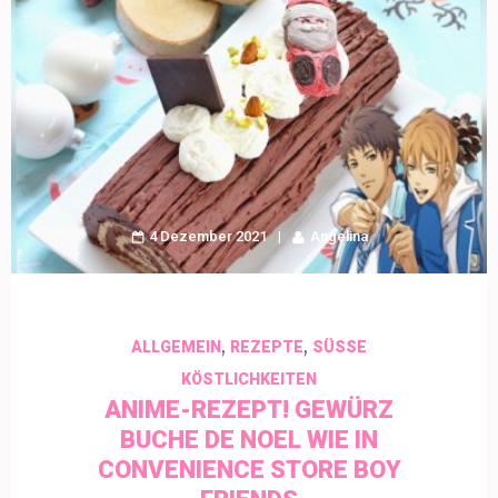
4 Dezember 2021
Angelina
,
,
ALLGEMEIN
REZEPTE
SÜSSE K
ÖSTLICHKEITEN
ANIME-REZEPT! GEWÜRZ
BUCHE DE NOEL WIE IN
CONVENIENCE STORE BOY