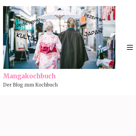
Skip
to
content
(Press
Enter)
Mangakochbuch
Der Blog zum Kochbuch