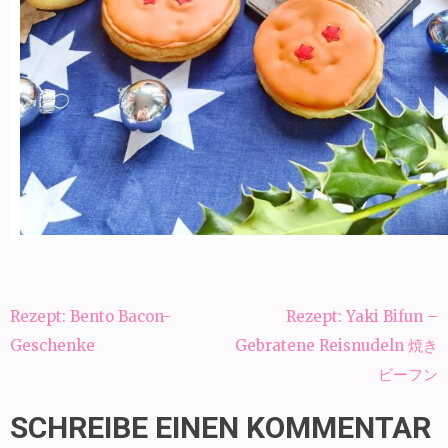
Beitragsnavigation
Rezept: Bento Bacon-
Rezept: Yaki Bifun –
Geschenke
Gebratene Reisnudeln 焼き
ビーフン
SCHREIBE EINEN KOMMENTAR