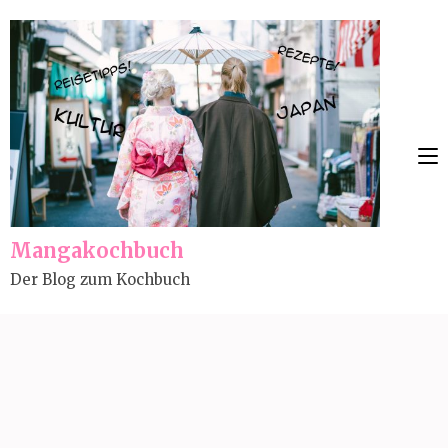
Skip
to
content
(Press
Enter)
Mangakochbuch
Der Blog zum Kochbuch