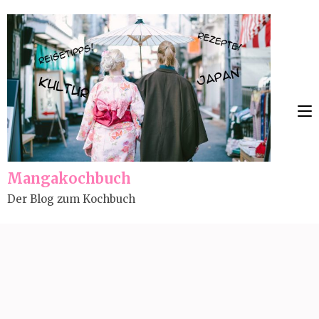
Skip
to
content
(Press
Enter)
Mangakochbuch
Der Blog zum Kochbuch