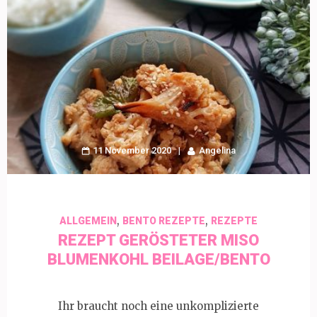
11 November 2020
Angelina
,
,
ALLGEMEIN
BENTO REZEPTE
REZEPTE
REZEPT GERÖSTETER MISO
BLUMENKOHL BEILAGE/BENTO
Ihr braucht noch eine unkomplizierte