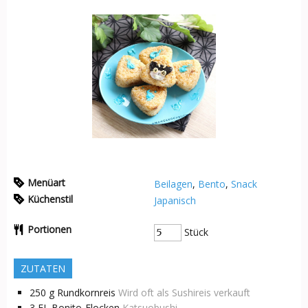
Menüart
Beilagen
,
Bento
,
Snack
Küchenstil
Japanisch
Portionen
Stück
ZUTATEN
250
g
Rundkornreis
Wird oft als Sushireis verkauft
3
EL
Bonito-Flocken
Katsuobushi