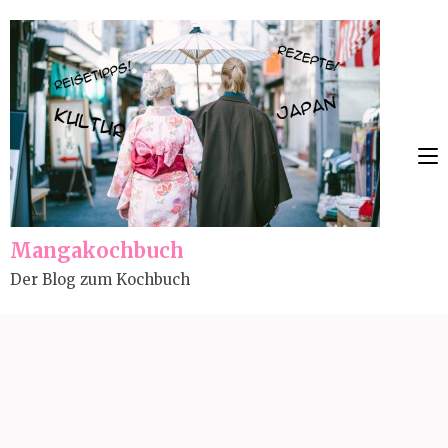
Skip
to
content
(Press
Enter)
Mangakochbuch
Der Blog zum Kochbuch