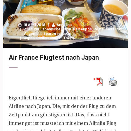
18 April 2018
Angelina
Alles zur Japanische Kultur: Reisetipps, Restaurants uvm.
,
Allgemein
,
Sparen in Japan
Japan
,
Restauranttest
,
Tokyo
Air France Flugtest nach Japan
Eigentlich fliege ich immer mit einer anderen
Airline nach Japan. Die, mit der der Flug zu dem
Zeitpunkt am günstigsten ist. Das, dass nicht
immer gut ist musste ich mit einem Alitalia Flug