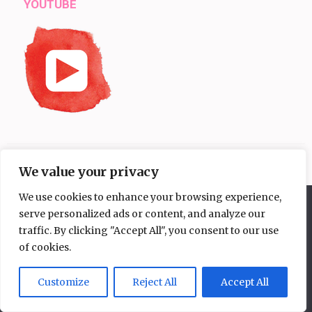
YOUTUBE
We value your privacy
MIR EINEN KAFFEE SPENDIEREN?
We use cookies to enhance your browsing experience,
Diese Website benutzt Cookies. Wenn du die Website weiter
serve personalized ads or content, and analyze our
nutzt, gehen wir von deinem Einverständnis aus.
traffic. By clicking "Accept All", you consent to our use
OK
Nein
of cookies.
Datenschutzerklärung
Customize
Reject All
Accept All