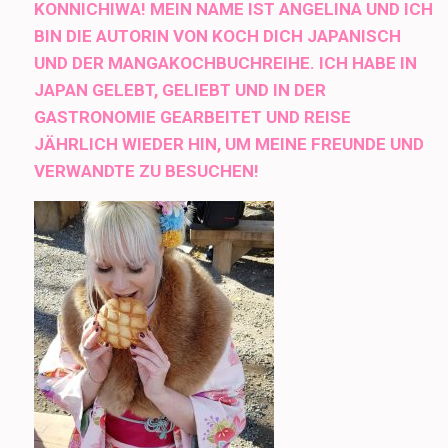
KONNICHIWA! MEIN NAME IST ANGELINA UND ICH
BIN DIE AUTORIN VON KOCH DICH JAPANISCH
UND DER MANGAKOCHBUCHREIHE. ICH HABE IN
JAPAN GELEBT, GELIEBT UND IN DER
GASTRONOMIE GEARBEITET UND REISE
JÄHRLICH WIEDER HIN, UM MEINE FREUNDE UND
VERWANDTE ZU BESUCHEN!