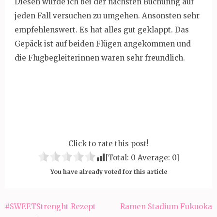
Diesen würde ich bei der nächsten Buchunng auf
jeden Fall versuchen zu umgehen. Ansonsten sehr
empfehlenswert. Es hat alles gut geklappt. Das
Gepäck ist auf beiden Flügen angekommen und
die Flugbegleiterinnen waren sehr freundlich.
Click to rate this post!
[Total:
0
Average:
0
]
You have already voted for this article
Beitragsnavigation
#SWEETStrenght Rezept
Ramen Stadium Fukuoka