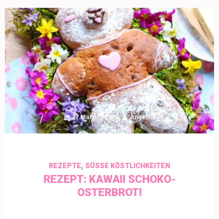
27 März 2021
Angelina
,
REZEPTE
SÜSSE KÖSTLICHKEITEN
REZEPT: KAWAII SCHOKO-
OSTERBROT!