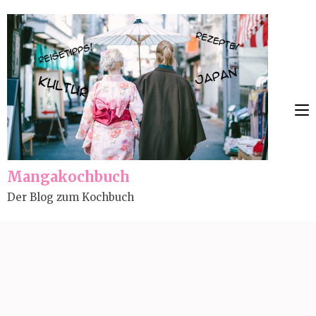
Skip
to
content
(Press
Enter)
Mangakochbuch
Der Blog zum Kochbuch