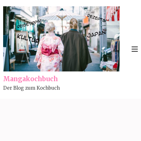
Skip
to
content
(Press
Enter)
Mangakochbuch
Der Blog zum Kochbuch