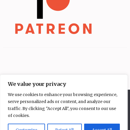
We value your privacy
We use cookies to enhance your browsing experience,
Diese Website benutzt Cookies. Wenn du die Website weiter
serve personalized ads or content, and analyze our
nutzt, gehen wir von deinem Einverständnis aus.
traffic. By clicking "Accept All", you consent to our use
OK
Nein
of cookies.
Copyright © 2026
Mangakochbuch
.
Elegant Pink
Developed By
Rara Theme
Powered by:
WordPress
Datenschutzerklärung