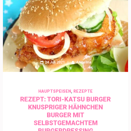
24 Juli 2021
Angelina
,
HAUPTSPEISEN
REZEPTE
REZEPT: TORI-KATSU BURGER
KNUSPRIGER HÄHNCHEN
BURGER MIT
SELBSTGEMACHTEM
BURGERDRESSING