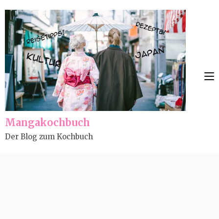
Skip
to
content
(Press
Enter)
Mangakochbuch
Der Blog zum Kochbuch