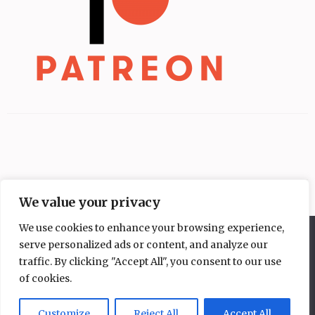
We value your privacy
We use cookies to enhance your browsing experience,
Diese Website benutzt Cookies. Wenn du die Website weiter
serve personalized ads or content, and analyze our
nutzt, gehen wir von deinem Einverständnis aus.
traffic. By clicking "Accept All", you consent to our use
OK
Nein
of cookies.
Copyright © 2026
Mangakochbuch
.
Elegant Pink
Developed By
Rara Theme
Powered by:
WordPress
Datenschutzerklärung
Customize
Reject All
Accept All