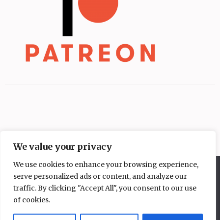
We value your privacy
We use cookies to enhance your browsing experience,
Diese Website benutzt Cookies. Wenn du die Website weiter
serve personalized ads or content, and analyze our
nutzt, gehen wir von deinem Einverständnis aus.
traffic. By clicking "Accept All", you consent to our use
OK
Nein
of cookies.
Copyright © 2026
Mangakochbuch
.
Elegant Pink
Developed By
Rara Theme
Powered by:
WordPress