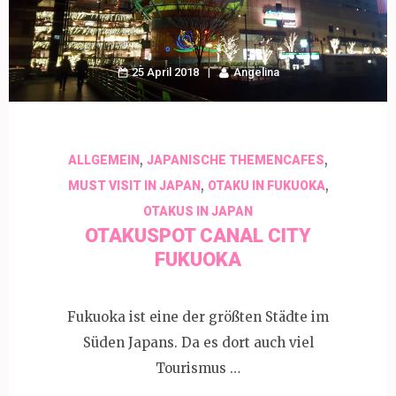
25 April 2018
Angelina
,
,
ALLGEMEIN
JAPANISCHE THEMENCAFES
,
,
MUST VISIT IN JAPAN
OTAKU IN FUKUOKA
OTAKUS IN JAPAN
OTAKUSPOT CANAL CITY
FUKUOKA
Fukuoka ist eine der größten Städte im
Süden Japans. Da es dort auch viel
Tourismus …