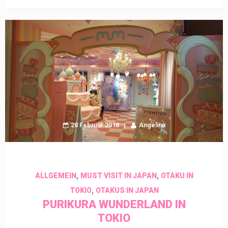
28 Februar 2018
Angelina
,
,
ALLGEMEIN
MUST VISIT IN JAPAN
OTAKU IN
,
TOKIO
OTAKUS IN JAPAN
PURIKURA WUNDERLAND IN
TOKIO