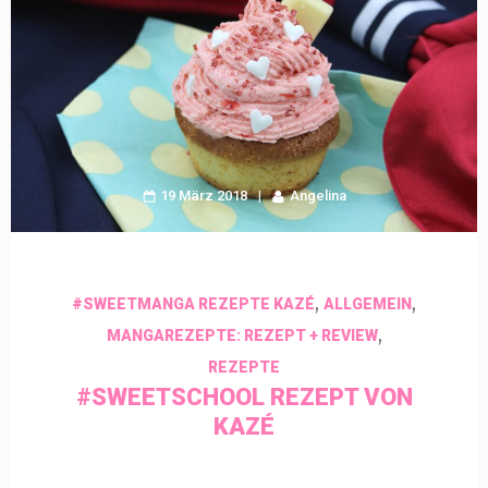
19 März 2018
Angelina
,
,
#SWEETMANGA REZEPTE KAZÉ
ALLGEMEIN
,
MANGAREZEPTE: REZEPT + REVIEW
REZEPTE
#SWEETSCHOOL REZEPT VON
KAZÉ