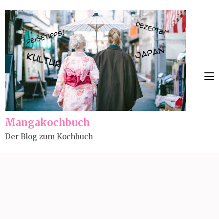
Skip
to
content
(Press
Enter)
Mangakochbuch
Der Blog zum Kochbuch