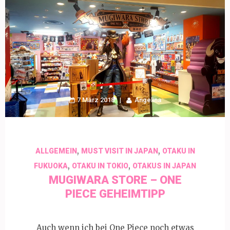
7 März 2018
Angelina
,
,
ALLGEMEIN
MUST VISIT IN JAPAN
OTAKU IN
,
,
FUKUOKA
OTAKU IN TOKIO
OTAKUS IN JAPAN
MUGIWARA STORE – ONE
PIECE GEHEIMTIPP
Auch wenn ich bei One Piece noch etwas