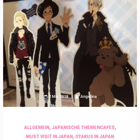
2 Mai 2018
Angelina
,
,
ALLGEMEIN
JAPANISCHE THEMENCAFES
,
MUST VISIT IN JAPAN
OTAKUS IN JAPAN