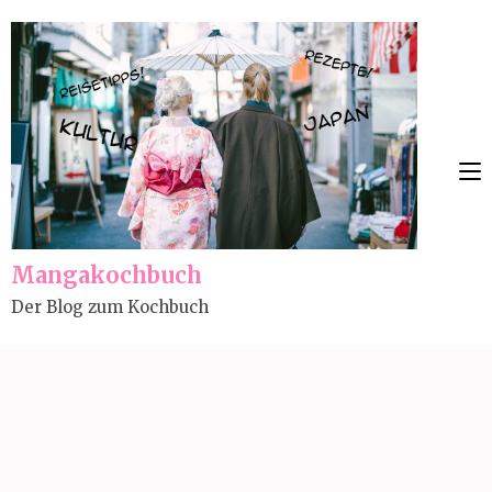
Skip
to
content
(Press
Enter)
Mangakochbuch
Der Blog zum Kochbuch