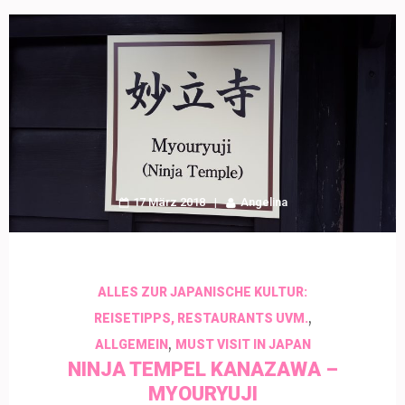
17 März 2018
Angelina
ALLES ZUR JAPANISCHE KULTUR:
,
REISETIPPS, RESTAURANTS UVM.
,
ALLGEMEIN
MUST VISIT IN JAPAN
NINJA TEMPEL KANAZAWA –
MYOURYUJI