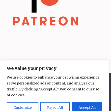
We value your privacy
We use cookies to enhance your browsing experience,
Diese Website benutzt Cookies. Wenn du die Website weiter
serve personalized ads or content, and analyze our
nutzt, gehen wir von deinem Einverständnis aus.
traffic. By clicking "Accept All", you consent to our use
OK
Nein
of cookies.
Copyright © 2026
Mangakochbuch
.
Elegant Pink
Developed By
Rara Theme
Powered by:
WordPress
Datenschutzerklärung
Customize
Reject All
Accept All