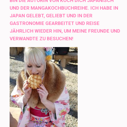
BIN DIE AUTORIN VON KOCH DICH JAPANISCH
UND DER MANGAKOCHBUCHREIHE. ICH HABE IN
JAPAN GELEBT, GELIEBT UND IN DER
GASTRONOMIE GEARBEITET UND REISE
JÄHRLICH WIEDER HIN, UM MEINE FREUNDE UND
VERWANDTE ZU BESUCHEN!