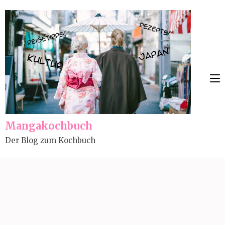
Skip
to
content
(Press
Enter)
Mangakochbuch
Der Blog zum Kochbuch