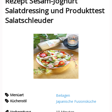
Rezept Sesam-Joghurt
Salatdressing und Produkttest
Salatschleuder
Menüart
Beilagen
Küchenstil
Japanische Fusionsküche
Vorbereitung
10
Minuten