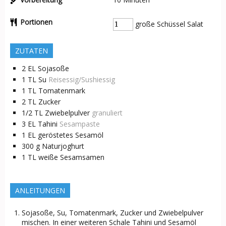
Portionen
große Schüssel Salat
ZUTATEN
2
EL
Sojasoße
1
TL
Su
Reisessig/Sushiessig
1
TL
Tomatenmark
2
TL
Zucker
1/2
TL
Zwiebelpulver
granuliert
3
EL
Tahini
Sesampaste
1
EL
geröstetes Sesamöl
300
g
Naturjoghurt
1
TL
weiße Sesamsamen
ANLEITUNGEN
Sojasoße, Su, Tomatenmark, Zucker und Zwiebelpulver
mischen. In einer weiteren Schale Tahini und Sesamöl