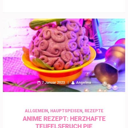
7 Januar 2023
Angelina
,
,
ALLGEMEIN
HAUPTSPEISEN
REZEPTE
ANIME REZEPT: HERZHAFTE
TEUFELSFRUCH PIE