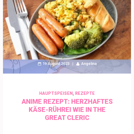
19 August 2023
Angelina
,
HAUPTSPEISEN
REZEPTE
ANIME REZEPT: HERZHAFTES
KÄSE-RÜHREI WIE IN THE
GREAT CLERIC