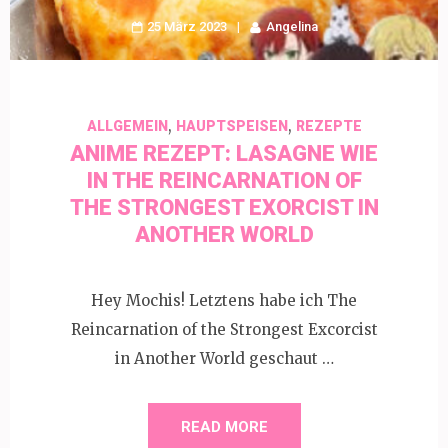
25 März 2023
Angelina
,
,
ALLGEMEIN
HAUPTSPEISEN
REZEPTE
ANIME REZEPT: LASAGNE WIE
IN THE REINCARNATION OF
THE STRONGEST EXORCIST IN
ANOTHER WORLD
Hey Mochis! Letztens habe ich The
Reincarnation of the Strongest Excorcist
in Another World geschaut …
READ MORE