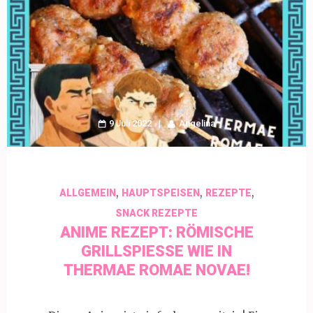
9 Juli 2022
Angelina
,
,
,
ALLGEMEIN
HAUPTSPEISEN
REZEPTE
SNACK REZEPTE
ANIME REZEPT: RÖMISCHE
GRILLSPIESSE WIE IN T
HERMAE ROMAE NOVAE!