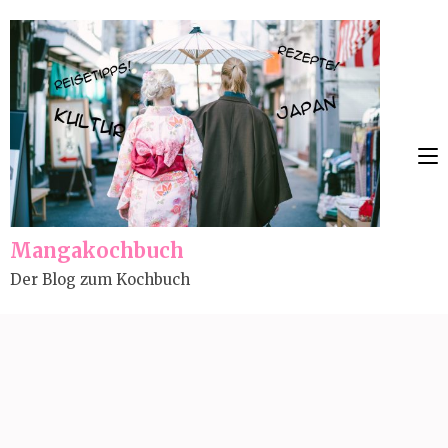
Skip
to
content
(Press
Enter)
Mangakochbuch
Der Blog zum Kochbuch