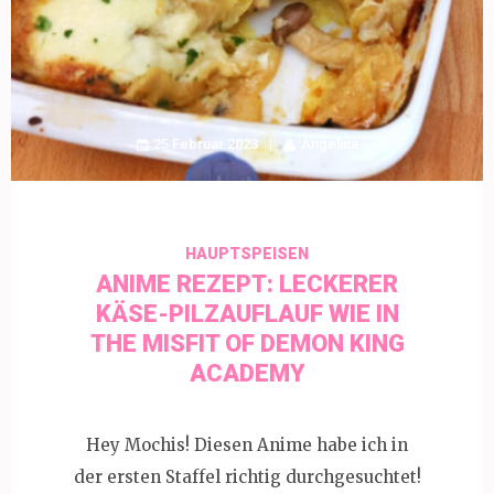
25 Februar 2023
Angelina
HAUPTSPEISEN
ANIME REZEPT: LECKERER
KÄSE-PILZAUFLAUF WIE IN
THE MISFIT OF DEMON KING
ACADEMY
Hey Mochis! Diesen Anime habe ich in
der ersten Staffel richtig durchgesuchtet!