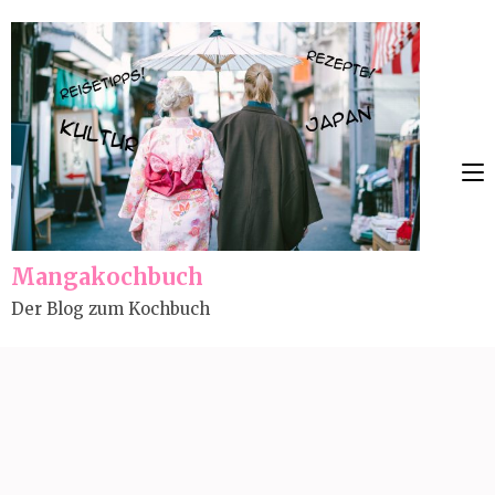
Skip
to
content
(Press
Enter)
Mangakochbuch
Der Blog zum Kochbuch