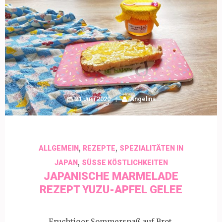
21 Juni 2020
Angelina
,
,
ALLGEMEIN
REZEPTE
SPEZIALITÄTEN IN
,
JAPAN
SÜSSE KÖSTLICHKEITEN
JAPANISCHE MARMELADE
REZEPT YUZU-APFEL GELEE
Fruchtiger Sommerspaß auf Brot,