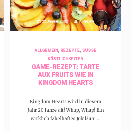
22 Januar 2022
Angelina
,
,
ALLGEMEIN
REZEPTE
SÜSSE K
ÖSTLICHKEITEN
GAME-REZEPT: TARTE
AUX FRUITS WIE IN
KINGDOM HEARTS
Kingdom Hearts wird in diesem
Jahr 20 Jahre alt! Whup, Whup! Ein
wirklich fabelhaftes Jubiläum …