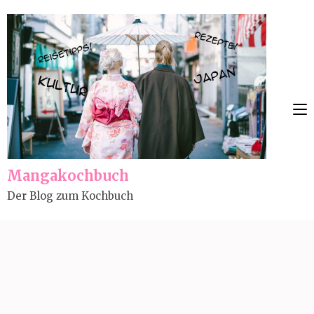
Skip
to
content
(Press
Enter)
Mangakochbuch
Der Blog zum Kochbuch