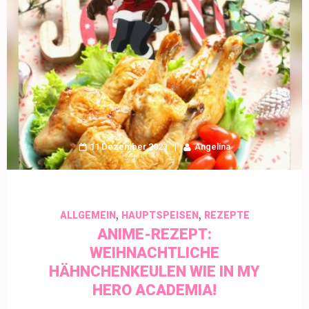
11 Dezember 2021
Angelina
,
,
ALLGEMEIN
HAUPTSPEISEN
REZEPTE
ANIME-REZEPT:
WEIHNACHTLICHE
HÄHNCHENKEULEN WIE IN MY
HERO ACADEMIA!